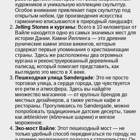
художников и уникальную коллекцию скульптур.
Особое внимание привлекает парк скульптур под
открытым небом, где произведения искусства
гармонично вписываются в природный ландшафт.
Jelling Stones и курганы
: Всего в 10 километрах от
Вайле находится одно из самых значимых мест для
истории Дании. Камни Йеллинга — это древние
рунические камни эпохи викингов, которые
содержат первые упоминания о христианизации
страны. Здесь же расположены два огромных
кургана и реконструированный деревянный
палисад, который помогает представить, как
выглядело это место в X веке.
Пешеходная улица Søndergade
: Это не просто
торговая улица, а сердце города, где чувствуется
его ритм и атмосфера. Здесь вы найдёте
множество магазинов — от крупных брендов до
местных дизайнеров, а также уютные кафе и
рестораны. Прогуливаясь по Søndergade, можно
попробовать традиционные датские десерты, такие
как æbleskiver (яблочные шарики) и мягкое
мороженое.
Эко-мост Вайле
: Этот пешеходный мост — не
только удобный способ передвигаться по городу, но
и пример экологичного подхода к строительству. Он