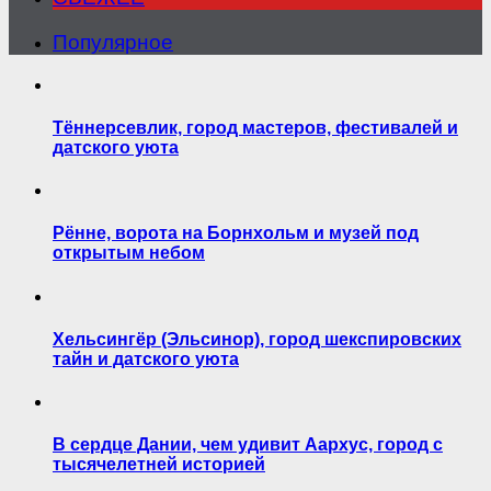
Популярное
Тённерсевлик, город мастеров, фестивалей и
датского уюта
Рённе, ворота на Борнхольм и музей под
открытым небом
Хельсингёр (Эльсинор), город шекспировских
тайн и датского уюта
В сердце Дании, чем удивит Аархус, город с
тысячелетней историей