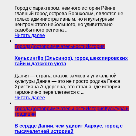
Город с характером, немного истории Рённе,
главный город острова Борнхольм, является не
только административным, но и культурным
центром этого небольшого, но удивительно
самобытного региона ...
Читать далее
Города
Достопримечательности
История
Хельсингёр (Эльсинор), город шекспировских
тайн и датского уюта
Дания — страна сказок, замков и уникальной
культуры Дания — это не просто родина Ганса
Христиана Андерсена, это страна, где история
гармонично переплетается с ...
Читать далее
Города
Достопримечательности
История
Культура и
традиции
В сердце Дании, чем удивит Аархус, город с
тысячелетней историей