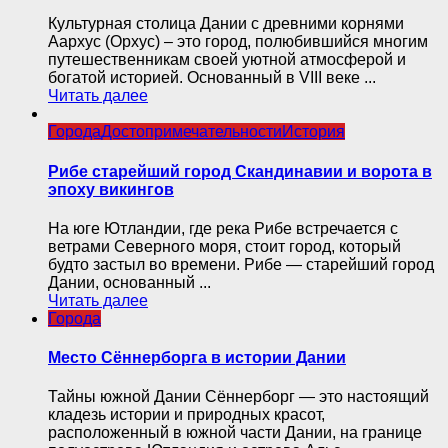
Культурная столица Дании с древними корнями
Аархус (Орхус) – это город, полюбившийся многим
путешественникам своей уютной атмосферой и
богатой историей. Основанный в VIII веке ...
Читать далее
Города
Достопримечательности
История
Рибе старейший город Скандинавии и ворота в
эпоху викингов
На юге Ютландии, где река Рибе встречается с
ветрами Северного моря, стоит город, который
будто застыл во времени. Рибе — старейший город
Дании, основанный ...
Читать далее
Города
Место Сённерборга в истории Дании
Тайны южной Дании Сённерборг — это настоящий
кладезь истории и природных красот,
расположенный в южной части Дании, на границе