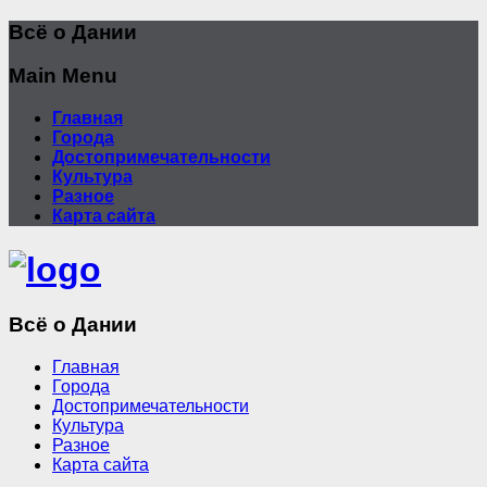
Всё о Дании
Main Menu
Главная
Города
Достопримечательности
Культура
Разное
Карта сайта
Всё о Дании
Главная
Города
Достопримечательности
Культура
Разное
Карта сайта