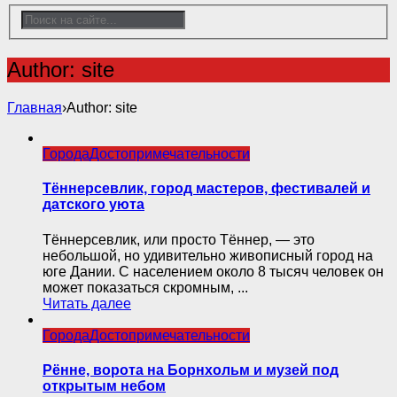
Author: site
Главная
›
Author: site
Города
Достопримечательности
Тённерсевлик, город мастеров, фестивалей и
датского уюта
Тённерсевлик, или просто Тённер, — это
небольшой, но удивительно живописный город на
юге Дании. С населением около 8 тысяч человек он
может показаться скромным, ...
Читать далее
Города
Достопримечательности
Рённе, ворота на Борнхольм и музей под
открытым небом