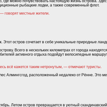
то, где можно почувствовать настоящую жизнь острова. Зде
адиционные рыбацкие лодки, а также современный флот.
 — говорят местные жители.
. Этот остров сочетает в себе уникальные природные ланд
строву. Всего в нескольких километрах от города находятс
юбителей активного отдыха подойдут велосипедные маршрут
есь всё кажется таким нетронутым, — отмечают туристы.
ес Алмингсгод, расположенный недалеко от Рённе. Это мес
ябрь. Летом остров превращается в уютный скандинавский 