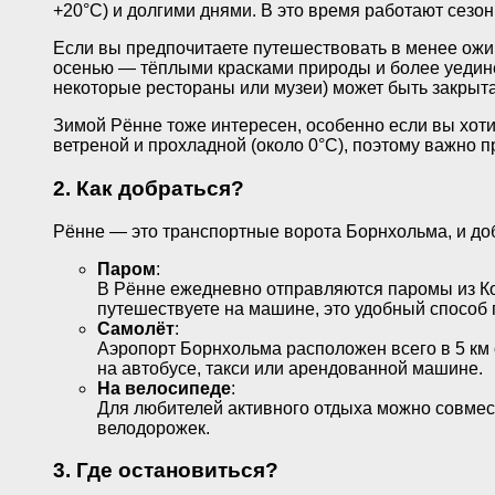
+20°C) и долгими днями. В это время работают сезо
Если вы предпочитаете путешествовать в менее ожи
осенью — тёплыми красками природы и более уединё
некоторые рестораны или музеи) может быть закрыта
Зимой Рённе тоже интересен, особенно если вы хоти
ветреной и прохладной (около 0°C), поэтому важно п
2. Как добраться?
Рённе — это транспортные ворота Борнхольма, и до
Паром
:
В Рённе ежедневно отправляются паромы из Коп
путешествуете на машине, это удобный способ п
Самолёт
:
Аэропорт Борнхольма расположен всего в 5 км 
на автобусе, такси или арендованной машине.
На велосипеде
:
Для любителей активного отдыха можно совмест
велодорожек.
3. Где остановиться?