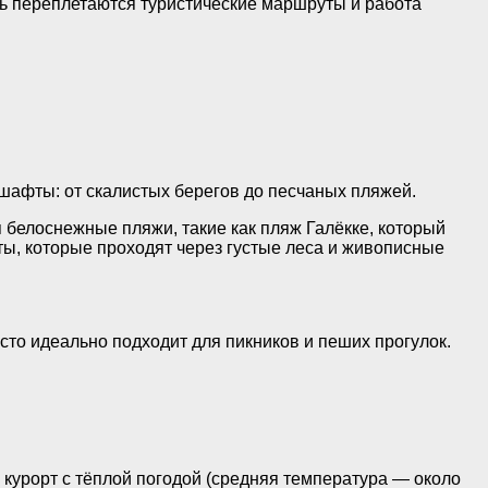
сь переплетаются туристические маршруты и работа
шафты: от скалистых берегов до песчаных пляжей.
я белоснежные пляжи, такие как пляж Галёкке, который
ы, которые проходят через густые леса и живописные
то идеально подходит для пикников и пеших прогулок.
курорт с тёплой погодой (средняя температура — около