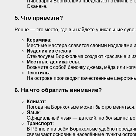
Пивоварни Борнхольма предлагают отличные кр
Сванеке.
5. Что привезти?
Рённе — это место, где вы найдёте уникальные сувен
Керамика
:
Местные мастера славятся своими изделиями из
Изделия из стекла
:
Стеклодувы Борнхольма создают красивые и из
Местные деликатесы
:
Возьмите с собой баночку джема, мёда или коп
Текстиль
:
На острове производят качественные шерстяны
6. На что обратить внимание?
Климат
:
Погода на Борнхольме может быстро меняться, 
Язык
:
Официальный язык — датский, но большинство м
Транспорт
:
В Рённе и на всём Борнхольме удобно передви
связывают основные населённые пункты остро