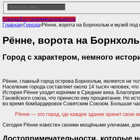
Города
Достопримечательности
Главная
›
Города
›
Рённе, ворота на Борнхольм и музей под
Рённе, ворота на Борнхол
Город с характером, немного истор
Рённе, главный город острова Борнхольм, является не то
Население города составляет около 14 тысяч человек, чт
История Рённе уходит корнями в Средние века. Благоприя
Ганзейского союза, что принесло ему процветание. Но ист
во время бомбардировок Советским Союзом. Большая часть
Рённе — это город, где каждое здание хранит свою 
Сегодня Рённе известен своими мощёными улочками, дома
Достопримечательности, которые н