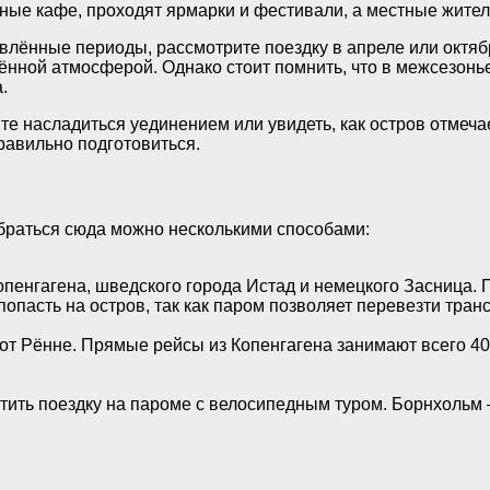
нные кафе, проходят ярмарки и фестивали, а местные жител
влённые периоды, рассмотрите поездку в апреле или октяб
нной атмосферой. Однако стоит помнить, что в межсезонье
.
те насладиться уединением или увидеть, как остров отмеча
равильно подготовиться.
браться сюда можно несколькими способами:
енгагена, шведского города Истад и немецкого Засница. П
опасть на остров, так как паром позволяет перевезти тран
от Рённе. Прямые рейсы из Копенгагена занимают всего 40
ить поездку на пароме с велосипедным туром. Борнхольм —