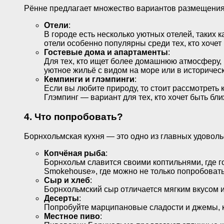
Рённе предлагает множество вариантов размещения,
Отели
:
В городе есть несколько уютных отелей, таких 
отели особенно популярны среди тех, кто хочет
Гостевые дома и апартаменты
:
Для тех, кто ищет более домашнюю атмосферу,
уютное жильё с видом на море или в историчес
Кемпинги и глэмпинги
:
Если вы любите природу, то стоит рассмотреть 
Глэмпинг — вариант для тех, кто хочет быть бл
4. Что попробовать?
Борнхольмская кухня — это одно из главных удовольс
Копчёная рыба
:
Борнхольм славится своими коптильнями, где г
Smokehouse», где можно не только попробовать 
Сыр и хлеб
:
Борнхольмский сыр отличается мягким вкусом и
Десерты
:
Попробуйте марципановые сладости и джемы, к
Местное пиво
: