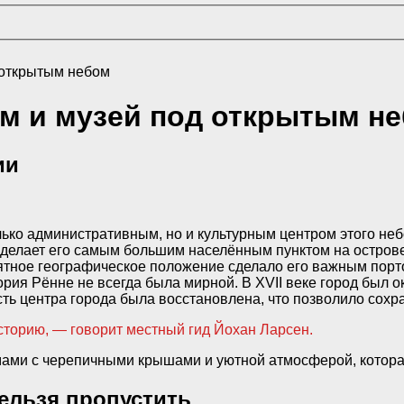
 открытым небом
ьм и музей под открытым н
ии
лько административным, но и культурным центром этого не
о делает его самым большим населённым пунктом на острове
тное географическое положение сделало его важным портом 
ория Рённе не всегда была мирной. В XVII веке город был 
 центра города была восстановлена, что позволило сохран
историю, — говорит местный гид Йохан Ларсен.
ми с черепичными крышами и уютной атмосферой, которая 
ельзя пропустить